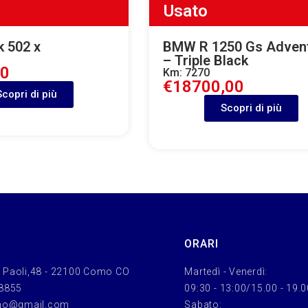
Usato
k 502 x
BMW R 1250 Gs Adven
– Triple Black
00
Km: 7270
€18700,00
Scopri di più
Scopri di più
ORARI
 Paoli,48 - 22100 Como CO
Martedì - Venerdì:
 8855
09:30 - 13:00/15.00 - 19.
mo@gmail.com
Sabato: