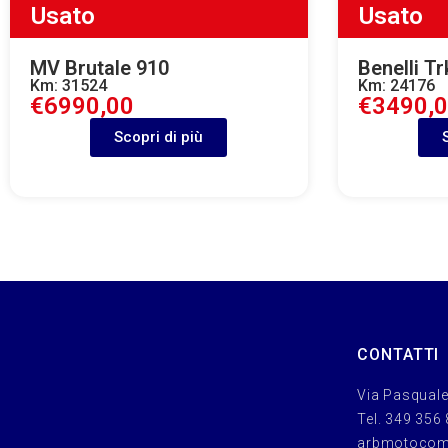
Usato
Usato
MV Brutale 910
Benelli Tr
Km: 31524
Km: 24176
€6990,00
€3490,
Scopri di più
CONTATTI
Via Pasquale
Tel. 349 356
arbmotoco