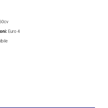
60cv
oni:
Euro 4
bile