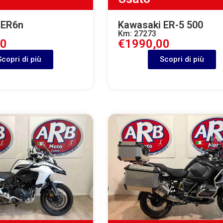
 ER6n
Kawasaki ER-5 500
Km: 27273
00
€1990,00
Scopri di più
Scopri di più