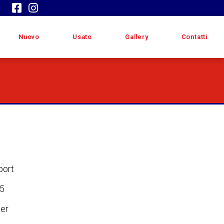
Nuovo
Usato
Gallery
Contatti
port
5
er