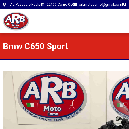
Via Pasquale Paoli,48 - 22100 Como CO
arbmotocomo@gmail.com
Bmw C650 Sport