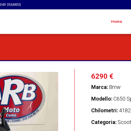
349 3568855
Home
6290 €
Marca:
Bmw
Modello:
C650 S
Chilometri:
4182
Categoria:
Scoot