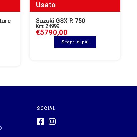
Usato
ture
Suzuki GSX-R 750
Km: 24999
€5790,00
Scopri di più
SOCIAL
00