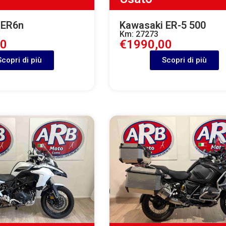
 ER6n
Kawasaki ER-5 500
Km: 27273
00
€1990,00
Scopri di più
Scopri di più