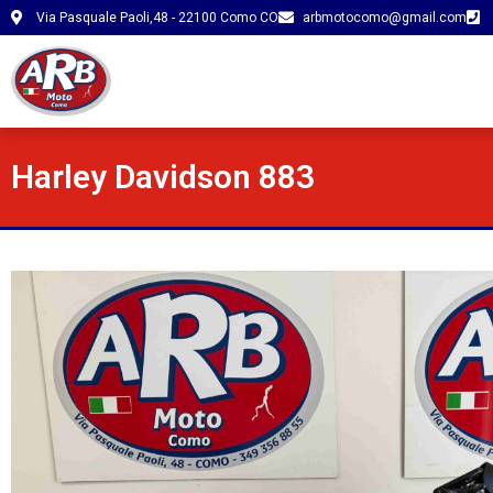
Via Pasquale Paoli,48 - 22100 Como CO
arbmotocomo@gmail.com
Harley Davidson 883