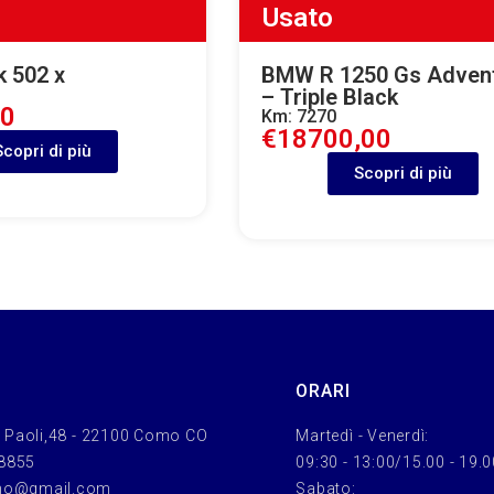
Usato
k 502 x
BMW R 1250 Gs Adven
– Triple Black
00
Km: 7270
€18700,00
Scopri di più
Scopri di più
ORARI
 Paoli,48 - 22100 Como CO
Martedì - Venerdì:
 8855
09:30 - 13:00/15.00 - 19.
mo@gmail.com
Sabato: