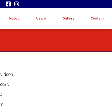
Nuovo
Usato
Gallery
Contatti
avidson
883N
0
om