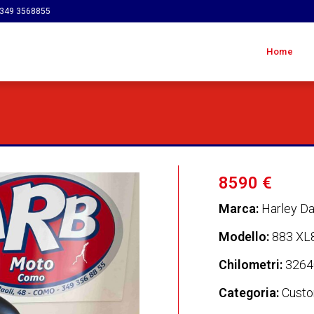
349 3568855
Home
8590 €
Marca:
Harley D
Modello:
883 XL
Chilometri:
3264
Categoria:
Cust