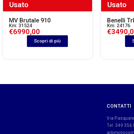
Usato
Usato
MV Brutale 910
Benelli Tr
Km: 31524
Km: 24176
€6990,00
€3490,
Scopri di più
CONTATTI
Via Pasquale
Tel. 349 356
arbmotoco