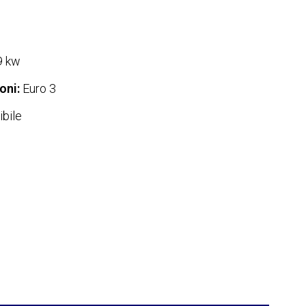
9 kw
oni:
Euro 3
bile