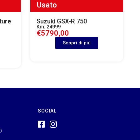
Usato
ture
Suzuki GSX-R 750
Km: 24999
€5790,00
Scopri di più
SOCIAL
00