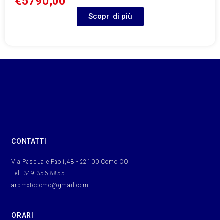
€5790,00
Scopri di più
CONTATTI
Via Pasquale Paoli,48 - 22100 Como CO
Tel. 349 356 8855
arbmotocomo@gmail.com
ORARI