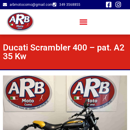
arbmotocomo@gmail.com
349 3568855
Ducati Scrambler 400 – pat. A2
35 Kw