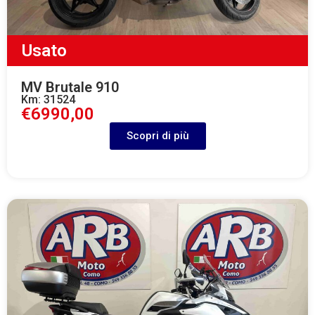
Usato
MV Brutale 910
Km: 31524
€6990,00
Scopri di più