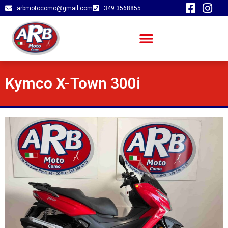
arbmotocomo@gmail.com
349 3568855
Kymco X-Town 300i