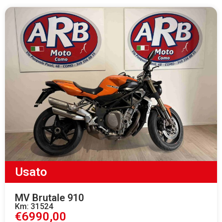
Usato
MV Brutale 910
Km: 31524
€6990,00